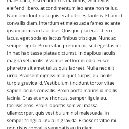
malesuada, nisi eu lobortis maximus, velit tellus
eleifend libero, at condimentum leo ante non tellus.
Nam tincidunt nulla quis erat ultrices facilisis. Etiam id
convallis diam. Interdum et malesuada fames ac ante
ipsum primis in faucibus. Quisque placerat libero
lacus, eget sodales lectus finibus tristique. Nunc ac
semper ligula. Proin vitae pretium mi, sed egestas mi.
In hac habitasse platea dictumst. In dapibus iaculis
magna vel iaculis. Vivamus vel lorem odio. Fusce
pharetra sit amet tellus quis laoreet. Nulla nec elit
urna. Praesent dignissim aliquet turpis, eu iaculis
turpis gravida id. Vestibulum tincidunt tortor vitae
sapien iaculis convallis. Proin porta mauris id mollis
lacinia. Cras et ante rhoncus, semper ligula eu,
facilisis eros. Proin lobortis sem vel massa
ullamcorper, quis vestibulum nisl malesuada. In
semper fringilla ligula in gravida. Praesent vitae mi
non risus convallis venenatis eu in diam.